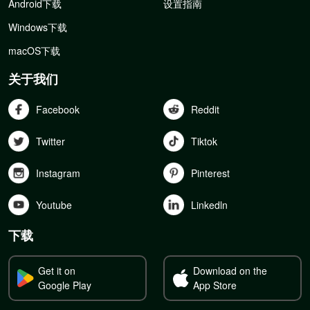
Android下载
设置指南
Windows下载
macOS下载
关于我们
Facebook
Reddit
Twitter
Tiktok
Instagram
Pinterest
Youtube
Linkedln
下载
Get it on
Download on the
Google Play
App Store