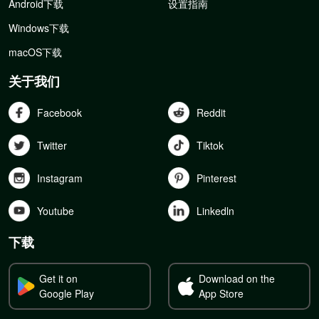
Android下载
设置指南
Windows下载
macOS下载
关于我们
Facebook
Reddit
Twitter
Tiktok
Instagram
Pinterest
Youtube
Linkedln
下载
Get it on
Download on the
Google Play
App Store