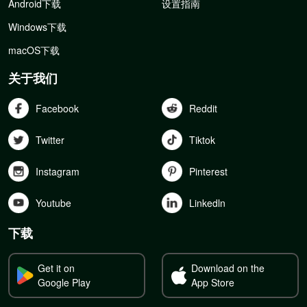
Android下载
设置指南
Windows下载
macOS下载
关于我们
Facebook
Reddit
Twitter
Tiktok
Instagram
Pinterest
Youtube
Linkedln
下载
Get it on
Download on the
Google Play
App Store